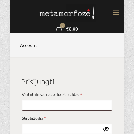
0
€0.00
Account
Prisijungti
Alternative:
Privalomas
Vartotojo vardas arba el. paštas
*
Privalomas
Slaptažodis
*