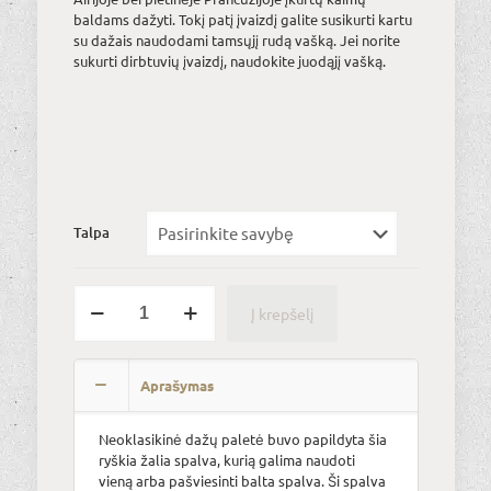
€32.00
baldams dažyti. Tokį patį įvaizdį galite susikurti kartu
su dažais naudodami tamsųjį rudą vašką. Jei norite
sukurti dirbtuvių įvaizdį, naudokite juodąjį vašką.
Talpa
produkto
Į krepšelį
kiekis:
Antibes
Alternative:
Green
Aprašymas
Neoklasikinė dažų paletė buvo papildyta šia
ryškia žalia spalva, kurią galima naudoti
vieną arba pašviesinti balta spalva. Ši spalva