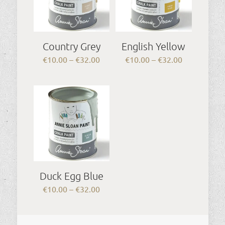
Country Grey
English Yellow
Price
Price
€
10.00
–
€
32.00
€
10.00
–
€
32.00
range:
range:
€10.00
€10.00
through
through
€32.00
€32.00
Duck Egg Blue
Price
€
10.00
–
€
32.00
range:
€10.00
through