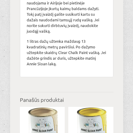
naudojama ir Airijoje bei pietinėje
Prancūzijoje įkurtų kaimų baldams dažyti.
Tokį patį įvaizdį galite susikurti kartu su
dažais naudodami tamsųjį rudą vašką. Jei
norite sukurti dirbtuvių įvaizdį, naudokite
juodąjį vašką.
1 litras dažų užtenka maždaug 13
kvadratinių metrų paviršiui. Po dažymo
užtepkite skaidrų Clear Chalk Paint vašką. Jei
dažėte grindis ar duris, užtepkite matinį
Annie Sloan laką.
Panašūs produktai