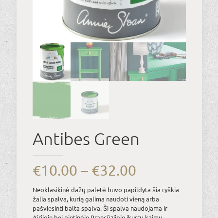
Antibes Green
Price
€
10.00
–
€
32.00
range:
Neoklasikinė dažų paletė buvo papildyta šia ryškia
€10.00
žalia spalva, kurią galima naudoti vieną arba
pašviesinti balta spalva. Ši spalva naudojama ir
through
Airijoje bei pietinėje Prancūzijoje įkurtų kaimų