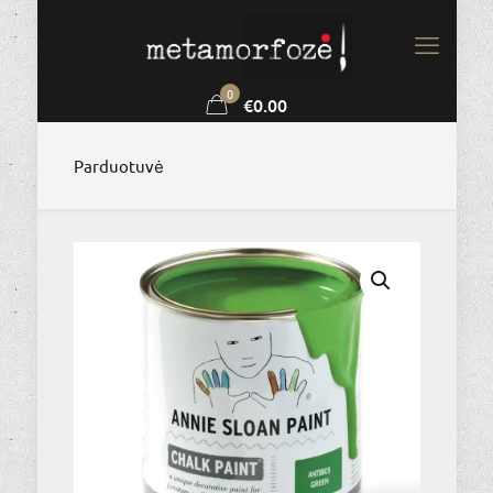
0
€0.00
Parduotuvė