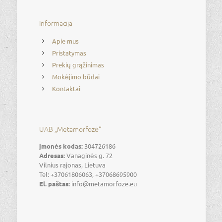
Informacija
Apie mus
Pristatymas
Prekių grąžinimas
Mokėjimo būdai
Kontaktai
UAB „Metamorfozė“
Įmonės kodas:
304726186
Adresas:
Vanaginės g. 72
Vilnius rajonas, Lietuva
Tel: +37061806063, +37068695900
El. paštas:
info@metamorfoze.eu