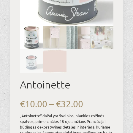
Antoinette
Price
€
10.00
–
€
32.00
range:
„Antoinette“ dažai yra švelnios, blankios rožinės
€10.00
spalvos, primenančios 18-ojo amžiaus Prancūzijai
būdingas dekoratyvines detales ir interjerą, kuriame
through
raudonosios žemės atspalviai buvo maišomi su balta