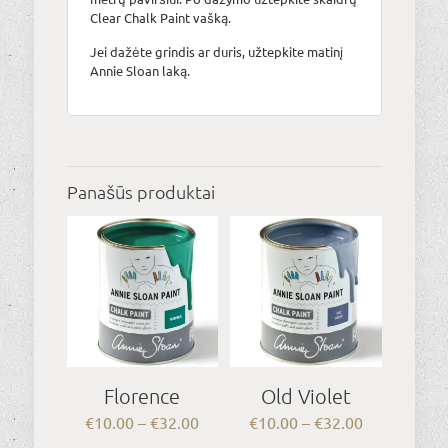
Clear Chalk Paint vašką.
Jei dažėte grindis ar duris, užtepkite matinį
Annie Sloan laką.
Panašūs produktai
Florence
Old Violet
Price
Price
€
10.00
–
€
32.00
€
10.00
–
€
32.00
range:
range: