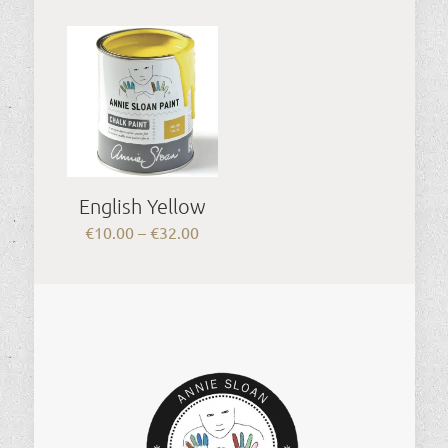
€10.00
€10.00
through
through
€32.00
€32.00
English Yellow
Price
€
10.00
–
€
32.00
range:
€10.00
through
€32.00