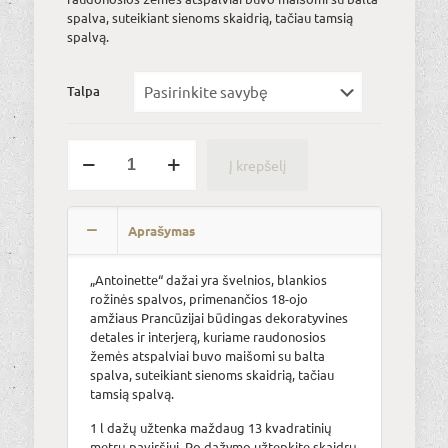
€32.00
spalva, suteikiant sienoms skaidrią, tačiau tamsią
spalvą.
Talpa
produkto
Į krepšelį
kiekis:
Antoinette
Alternative:
Aprašymas
„Antoinette“ dažai yra švelnios, blankios
rožinės spalvos, primenančios 18-ojo
amžiaus Prancūzijai būdingas dekoratyvines
detales ir interjerą, kuriame raudonosios
žemės atspalviai buvo maišomi su balta
spalva, suteikiant sienoms skaidrią, tačiau
tamsią spalvą.
1 l dažų užtenka maždaug 13 kvadratinių
metrų paviršiui. Po dažymo užtepkite skaidrų