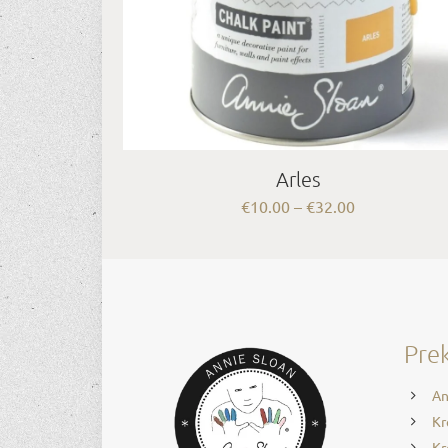
Arles
Price
€
10.00
–
€
32.00
range:
€10.00
through
€32.00
Prek
An
Kr
Kr