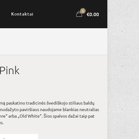
0
€0.00
Kontaktai
Pink
Price
0
range:
mą paskatino tradicinės švediškojo stiliaus baldų
€10.00
is nudažyto paviršiaus naudojame blankias neutralias
through
re“ arba „Old White“. Šios spalvos dažai taip pat
s.
€32.00