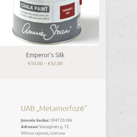
Emperor’s Silk
Price
€
10.00
–
€
32.00
range:
€10.00
through
€32.00
UAB „Metamorfozė“
Įmonės kodas:
304726186
Adresas:
Vanaginės g. 72
Vilnius rajonas, Lietuva