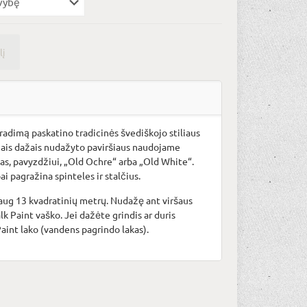
lį
radimą paskatino tradicinės švediškojo stiliaus
šiais dažais nudažyto paviršiaus naudojame
vas, pavyzdžiui, „Old Ochre“ arba „Old White“.
ai pagražina spinteles ir stalčius.
aug 13 kvadratinių metrų. Nudažę ant viršaus
lk Paint
vaško. Jei dažėte grindis ar duris
Paint
lako (vandens pagrindo lakas).