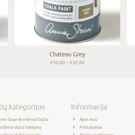
Chateau Grey
Price
€
10.00
–
€
32.00
range:
€10.00
through
€32.00
ių kategorijos
Informacija
nie Sloan Kreidiniai Dažai
Apie mus
eidiniai dažai baldams
Pristatymas
eidiniai dažai sienoms
Prekių grąžinimas