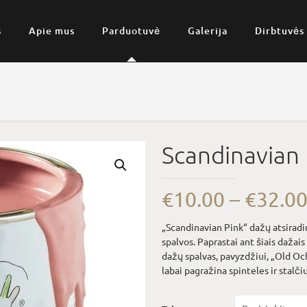
s
Apie mus
Parduotuvė
Galerija
Dirbtuvės
Scandinavian 
€
10.00
–
€
32.0
„Scandinavian Pink“ dažų atsiradi
spalvos. Paprastai ant šiais daža
dažų spalvas, pavyzdžiui, „Old Och
labai pagražina spinteles ir stalčiu