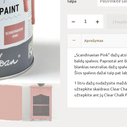
Talpa
produkto
Į krepše
kiekis:
Scandinavian
Alternative:
Pink
Aprašymas
„Scandinavian Pink“ dažų atsi
baldų spalvos. Paprastai ant 
blankias neutralias dažų spal
Šios spalvos dažai taip pat lab
1 litru dažų nudažysite mažd
užtepkite skaidraus
Clear Cha
užtepkite ant jų
Clear Chalk 