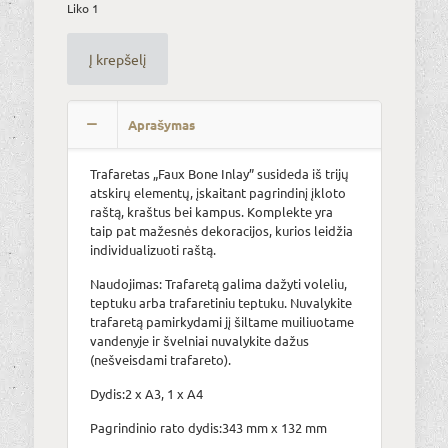
Liko 1
Į krepšelį
Alternative:
Aprašymas
Trafaretas „Faux Bone Inlay” susideda iš trijų
atskirų elementų, įskaitant pagrindinį įkloto
raštą, kraštus bei kampus. Komplekte yra
taip pat mažesnės dekoracijos, kurios leidžia
individualizuoti raštą.
Naudojimas: Trafaretą galima dažyti voleliu,
teptuku arba trafaretiniu teptuku. Nuvalykite
trafaretą pamirkydami jį šiltame muiliuotame
vandenyje ir švelniai nuvalykite dažus
(nešveisdami trafareto).
Dydis:2 x A3, 1 x A4
Pagrindinio rato dydis:343 mm x 132 mm