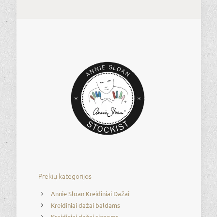
Prekių kategorijos
Annie Sloan Kreidiniai Dažai
Kreidiniai dažai baldams
Kreidiniai dažai sienoms