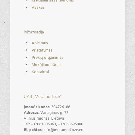
Vaškas
Informacija
Apie mus
Pristatymas
Prekių grąžinimas
Mokėjimo būdai
Kontaktai
UAB „Metamorfozė“
Įmonės kodas:
304726186
Adresas:
Vanaginės g. 72
Vilnius rajonas, Lietuva
Tel: +37061806063, +37068695900
El. paštas:
info@metamorfoze.eu