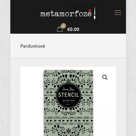
0
€0.00
Parduotuvė