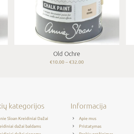
Old Ochre
Price
€
10.00
–
€
32.00
range:
€10.00
through
€32.00
ių kategorijos
Informacija
nie Sloan Kreidiniai Dažai
Apie mus
eidiniai dažai baldams
Pristatymas
eidiniai dažai sienoms
Prekių grąžinimas