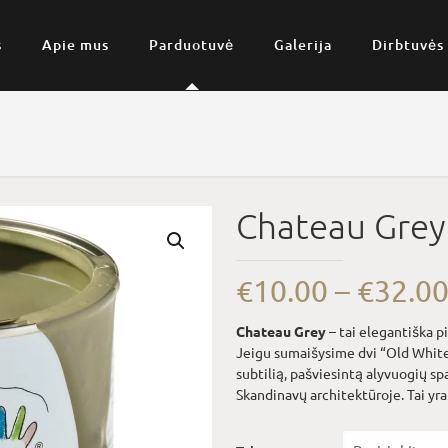
s
Apie mus
Parduotuvė
Galerija
Dirbtuvės
Chateau Grey
€
10.00
–
€
32.0
Chateau Grey
– tai elegantiška pi
Jeigu sumaišysime dvi “Old White
subtilią, pašviesintą alyvuogių sp
Skandinavų architektūroje. Tai yra