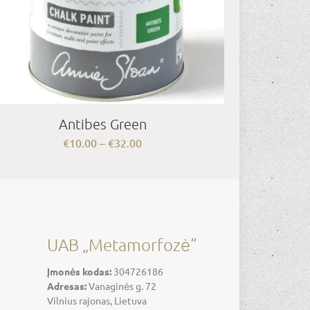
Antibes Green
Price
€
10.00
–
€
32.00
range:
€10.00
through
€32.00
UAB „Metamorfozė“
Įmonės kodas:
304726186
Adresas:
Vanaginės g. 72
Vilnius rajonas, Lietuva