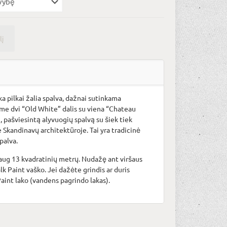
lį
ka pilkai žalia spalva, dažnai sutinkama
me dvi “Old White” dalis su viena “Chateau
, pašviesintą alyvuogių spalvą su šiek tiek
 Skandinavų architektūroje. Tai yra tradicinė
palva.
aug 13 kvadratinių metrų. Nudažę ant viršaus
k Paint vaško. Jei dažėte grindis ar duris
aint lako (vandens pagrindo lakas).