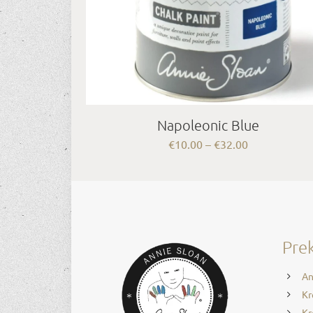
Napoleonic Blue
Price
€
10.00
–
€
32.00
range:
€10.00
through
€32.00
Prek
An
Kr
Kr