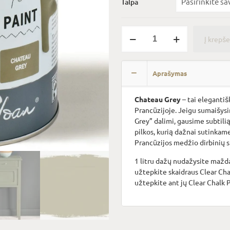
Talpa
produkto
Į krepše
kiekis:
Chateau
Alternative:
Grey
Aprašymas
Chateau Grey
– tai elegantiš
Prancūzijoje. Jeigu sumaišysi
Grey” dalimi, gausime subtilią
pilkos, kurią dažnai sutinkame
Prancūzijos medžio dirbinių s
1 litru dažų nudažysite mažd
užtepkite skaidraus Clear Chal
užtepkite ant jų Clear Chalk P