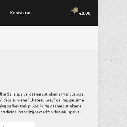
0
€0.00
Kontaktai
Price
0
range:
lkai žalia spalva, dažnai sutinkama Prancūzijoje.
€10.00
” dalis su viena “Chateau Grey” dalimi, gausime
through
alvą su šiek tiek pilkos, kurią dažnai sutinkame
 tradicinė Prancūzijos medžio dirbinių spalva.
€32.00