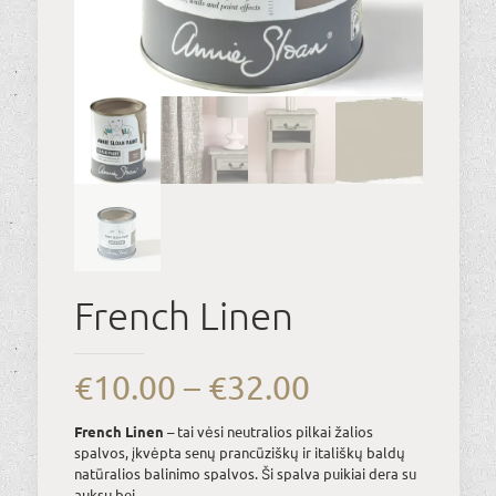
French Linen
Price
€
10.00
–
€
32.00
range:
French Linen
– tai vėsi neutralios pilkai žalios
€10.00
spalvos, įkvėpta senų prancūziškų ir itališkų baldų
natūralios balinimo spalvos. Ši spalva puikiai dera su
through
auksu bei