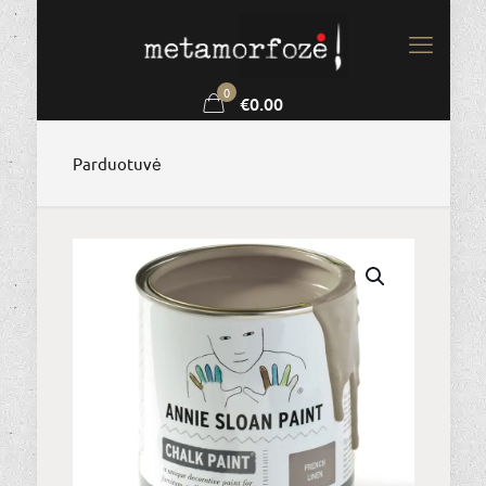
0
€0.00
Parduotuvė