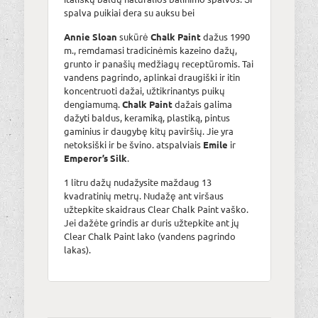
spalva puikiai dera su auksu bei
Annie Sloan
sukūrė
Chalk Paint
dažus 1990
m., remdamasi tradicinėmis kazeino dažų,
grunto ir panašių medžiagų receptūromis. Tai
vandens pagrindo, aplinkai draugiški ir itin
koncentruoti dažai, užtikrinantys puikų
dengiamumą.
Chalk Paint
dažais galima
dažyti baldus, keramiką, plastiką, pintus
gaminius ir daugybę kitų paviršių. Jie yra
netoksiški ir be švino. atspalviais
Emile
ir
Emperor’s Silk
.
1 litru dažų nudažysite maždaug 13
kvadratinių metrų. Nudažę ant viršaus
užtepkite skaidraus Clear Chalk Paint vaško.
Jei dažėte grindis ar duris užtepkite ant jų
Clear Chalk Paint lako (vandens pagrindo
lakas).