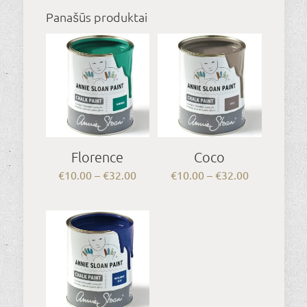
Panašūs produktai
Florence
Coco
Price
Price
€
10.00
–
€
32.00
€
10.00
–
€
32.00
range:
range:
€10.00
€10.00
through
through
€32.00
€32.00