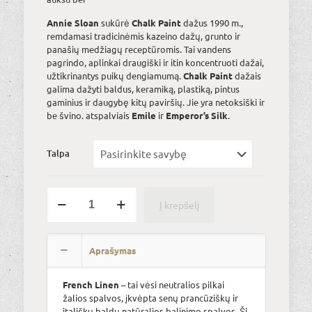
€32.00
Annie Sloan
sukūrė
Chalk Paint
dažus 1990 m.,
remdamasi tradicinėmis kazeino dažų, grunto ir
panašių medžiagų receptūromis. Tai vandens
pagrindo, aplinkai draugiški ir itin koncentruoti dažai,
užtikrinantys puikų dengiamumą.
Chalk Paint
dažais
galima dažyti baldus, keramiką, plastiką, pintus
gaminius ir daugybę kitų paviršių. Jie yra netoksiški ir
be švino. atspalviais
Emile
ir
Emperor’s Silk
.
Talpa
produkto
Į krepšelį
kiekis:
French
Alternative:
Linen
Aprašymas
French Linen
– tai vėsi neutralios pilkai
žalios spalvos, įkvėpta senų prancūziškų ir
itališkų baldų natūralios balinimo spalvos. Ši