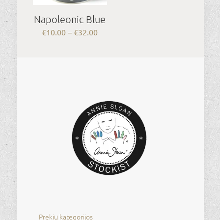
Napoleonic Blue
Price
€
10.00
–
€
32.00
range:
€10.00
through
€32.00
Prekių kategorijos