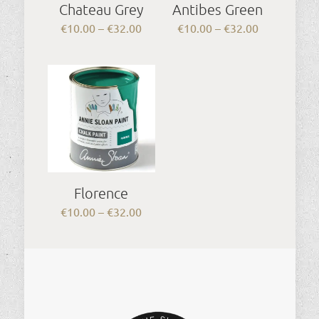
Chateau Grey
Antibes Green
Price
Price
€
10.00
–
€
32.00
€
10.00
–
€
32.00
range:
range:
€10.00
€10.00
through
through
€32.00
€32.00
Florence
Price
€
10.00
–
€
32.00
range:
€10.00
through
€32.00