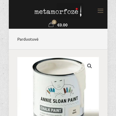
0
€0.00
Parduotuvė