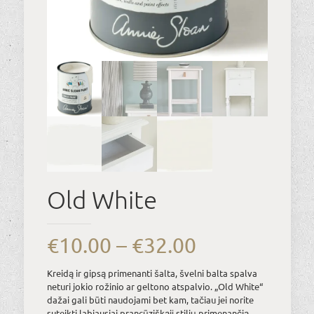
Old White
Price
€
10.00
–
€
32.00
range:
Kreidą ir gipsą primenanti šalta, švelni balta spalva
€10.00
neturi jokio rožinio ar geltono atspalvio. „Old White“
dažai gali būti naudojami bet kam, tačiau jei norite
through
suteikti labiausiai prancūziškąjį stilių primenančią