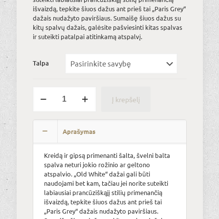
€32.00
išvaizdą, tepkite šiuos dažus ant prieš tai „Paris Grey“
dažais nudažyto paviršiaus. Sumaišę šiuos dažus su
kitų spalvų dažais, galėsite pašviesinti kitas spalvas
ir suteikti patalpai atitinkamą atspalvį.
Talpa
produkto
Į krepšelį
kiekis:
Old
Alternative:
White
Aprašymas
Kreidą ir gipsą primenanti šalta, švelni balta
spalva neturi jokio rožinio ar geltono
atspalvio. „Old White“ dažai gali būti
naudojami bet kam, tačiau jei norite suteikti
labiausiai prancūziškąjį stilių primenančią
išvaizdą, tepkite šiuos dažus ant prieš tai
„Paris Grey“ dažais nudažyto paviršiaus.