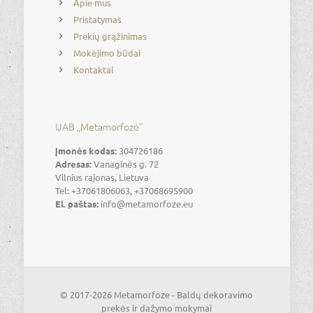
Apie mus
Pristatymas
Prekių grąžinimas
Mokėjimo būdai
Kontaktai
UAB „Metamorfozė“
Įmonės kodas:
304726186
Adresas:
Vanaginės g. 72
Vilnius rajonas, Lietuva
Tel: +37061806063, +37068695900
El. paštas:
info@metamorfoze.eu
© 2017-2026 Metamorfoze - Baldų dekoravimo
prekės ir dažymo mokymai