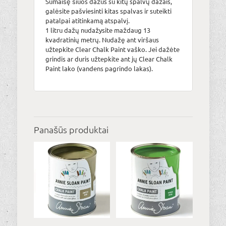
Sumaišę šiuos dažus su kitų spalvų dažais,
galėsite pašviesinti kitas spalvas ir suteikti
patalpai atitinkamą atspalvį.
1 litru dažų nudažysite maždaug 13
kvadratinių metrų. Nudažę ant viršaus
užtepkite Clear Chalk Paint vaško. Jei dažėte
grindis ar duris užtepkite ant jų Clear Chalk
Paint lako (vandens pagrindo lakas).
Panašūs produktai